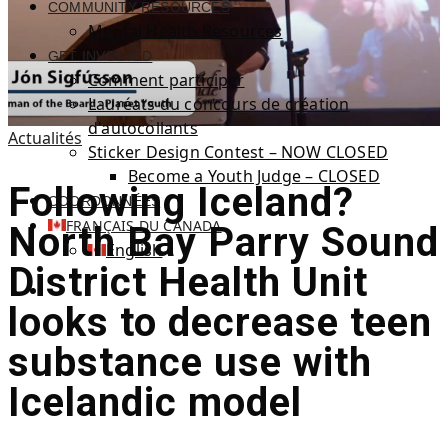
COMMUNITY RESOURCES
Mental Health Resources
GET INVOLVED
Comment participer
Lauréats du concours de création
d'autocollants
Actualités
Sticker Design Contest – NOW CLOSED
Become a Youth Judge – CLOSED
Following Iceland?
COORDONNÉES
FRANÇAIS DU CANADA
North Bay Parry Sound
English
District Health Unit
looks to decrease teen
substance use with
Icelandic model