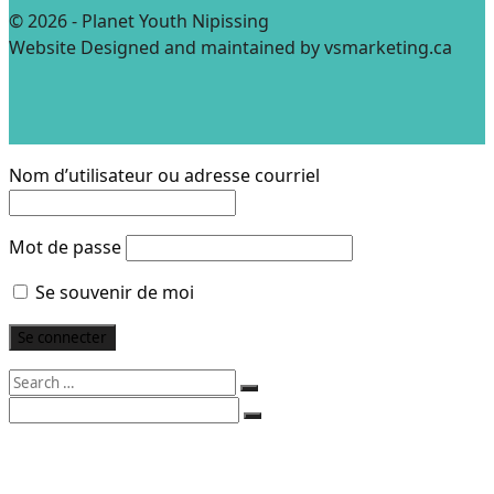
© 2026 - Planet Youth Nipissing
Website Designed and maintained by vsmarketing.ca
Nom d’utilisateur ou adresse courriel
Mot de passe
Se souvenir de moi
Search
for:
Search
for:
PLUS D’INFORMATION
PLUS D’INFORMATION