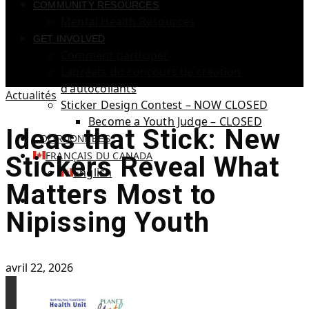
COMMUNITY RESOURCES
Mental Health Resources
GET INVOLVED
Comment participer
Lauréats du concours de création
d'autocollants
Actualités
Sticker Design Contest – NOW CLOSED
Become a Youth Judge – CLOSED
Ideas that Stick: New
COORDONNÉES
FRANÇAIS DU CANADA
Stickers Reveal What
English
Matters Most to
Nipissing Youth
avril 22, 2026