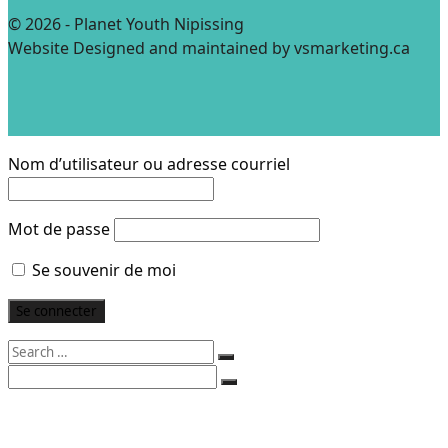
© 2026 - Planet Youth Nipissing
Website Designed and maintained by vsmarketing.ca
Nom d’utilisateur ou adresse courriel
Mot de passe
Se souvenir de moi
Search
for:
Search
for:
PLUS D’INFORMATION
PLUS D’INFORMATION